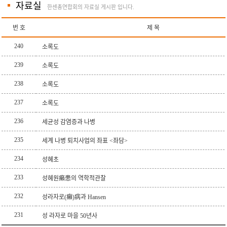
자료실
한센총연합회의 자료실 게시판 입니다.
번 호
제 목
240
소록도
239
소록도
238
소록도
237
소록도
236
세균성 감염증과 나병
235
세계 나병 퇴치사업의 좌표 <좌담>
234
성혜초
233
성혜원癩患의 역학적관찰
232
성라자로(癩)病과 Hansen
231
성 라자로 마을 50년사