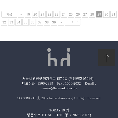
처음
«
19
20
21
22
23
24
25
26
27
28
29
30
31
32
33
34
35
36
37
38
39
»
마지막
서울시 광진구 아차산로 457 2층 (우편번호 05046)
대표전화 : 1566-2339
|
Fax : 1566-2032
|
E-mail :
hansen@hansenkorea.org
COPYRIGHT ⓒ 2007
hansenkorea.org
All Right Reserved.
TODAY
19
명
방문자 수 TOTAL
191661
명 ( 2026-08-07 )