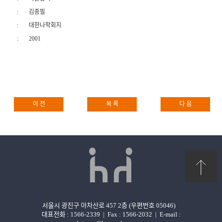
:
김종필
:
대한나학회지
:
2001
이 전
목 록
다 음
서울시 광진구 아차산로 457 2층 (우편번호 05046)
대표전화 : 1566-2339
|
Fax : 1566-2032
|
E-mail :