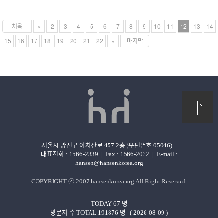
처음
«
2
3
4
5
6
7
8
9
10
11
12
13
14
15
16
17
18
19
20
21
22
»
마지막
서울시 광진구 아차산로 457 2층 (우편번호 05046)
대표전화 : 1566-2339
|
Fax : 1566-2032
|
E-mail :
hansen@hansenkorea.org
COPYRIGHT ⓒ 2007
hansenkorea.org
All Right Reserved.
TODAY
67
명
방문자 수 TOTAL
191876
명 ( 2026-08-09 )