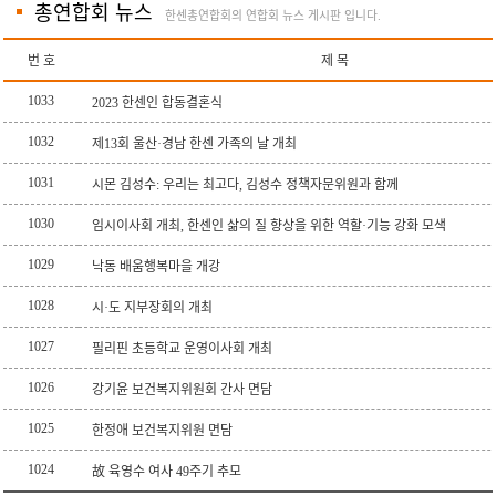
총연합회 뉴스
한센총연합회의 연합회 뉴스 게시판 입니다.
번 호
제 목
1033
2023 한센인 합동결혼식
1032
제13회 울산·경남 한센 가족의 날 개최
1031
시몬 김성수: 우리는 최고다, 김성수 정책자문위원과 함께
1030
임시이사회 개최, 한센인 삶의 질 향상을 위한 역할·기능 강화 모색
1029
낙동 배움행복마을 개강
1028
시·도 지부장회의 개최
1027
필리핀 초등학교 운영이사회 개최
1026
강기윤 보건복지위원회 간사 면담
1025
한정애 보건복지위원 면담
1024
故 육영수 여사 49주기 추모